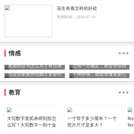
花生有着怎样的好处
发布时间：2020-07-14
情感
离婚协议书怎么写才有法律
恋情一旦确定，就会带你回
效力？离婚协议书范文
家见爸妈星座男
与这些星座男结婚才算娶到
不用啰嗦，就能读懂老婆心
了爱
的星座男
教育
大写数字壹贰叁肆到拾怎
一寸等于多少厘米？一寸
fi
么写？大写数字一到十金
照片尺寸是多大？
fi
额怎么写?