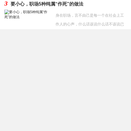
3
要小心，职场5种纯属“作死”的做法
身在职场，言不由己是每一个在社会上工
作人的心声，什么话该说什么话不该说已
经成为一种习惯。但是，有些人职场新人
发布时间：2020-07-27
经常由于经验不足犯
4
同事把副总女儿介绍给我好吗 和副总女儿相亲要不要拒
绝
当你单位的同事要给你介绍对象时，是不
是很开心呢？但是听到是领导副总的女
儿，会不会下意识的排斥呢？担心处不
发布时间：2019-12-06
好，自己的工作没了，或者处好
友情链接
奇秀网
祛痘
网店转让
减肥食物
送礼送什么
整容价格
双眼皮修复
整形
医生
隆鼻修复
面部修复
整形医生预约
学习网站
整形医生排行榜
关键词
排名
葡萄整形网
养头发网
整形医生
整形医院
慕颜整形网
整形医生大全
面部提升
双眼皮修复
隆鼻
脸部整形
隆胸
吸脂
隆鼻修复