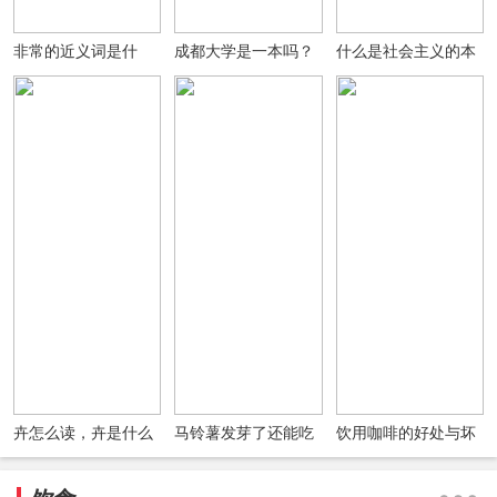
非常的近义词是什
成都大学是一本吗？
什么是社会主义的本
么？非常的反义词是
成都大学是985还是
质要求？
什么？用非常造句
211？排名如何？(图
文)
卉怎么读，卉是什么
马铃薯发芽了还能吃
饮用咖啡的好处与坏
意思?女孩名字中有
吗发芽了的马铃薯会
处四大真相
卉好吗?
有毒吗