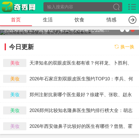
首页
生活
饮食
情感
怎么知道老公外面做过了 老公带人回家怎么能看出来
今日更新
换一换
美妆
天津知名的双眼皮医生都有谁？何祥龙、卜胜利、
关迪剑、邵妍、夏红福、毕小丽谁双眼皮做得好？
美妆
2026年石家庄割双眼皮医生预约TOP10：李兵、何
连宝、翟彦刚、毛俊涛、丁庆丰、崔剑、张洁、王
美妆
郑州注射抗衰哪个医生最好？徐建平、张歌、赵永
亚斌、马云鹏、张玉辉、李海霞
华、张婉霞、王妍芝、唐喜、李娟、朱怡梦哪个
美妆
2026郑州比较知名隆鼻医生预约排行榜大全：胡志
好？
成、周蔚、张海洋、王启立、张鹏、李冰谁做鼻子
美妆
2026年西安做鼻子比较好的医生有哪些？曾熬、霍
更好？
玉旺、房志强、蒋立、刘宝军哪个更好？