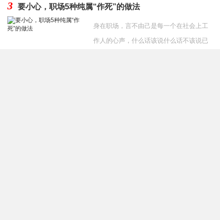
3
要小心，职场5种纯属“作死”的做法
身在职场，言不由己是每一个在社会上工
作人的心声，什么话该说什么话不该说已
经成为一种习惯。但是，有些人职场新人
发布时间：2020-07-27
经常由于经验不足犯
4
同事把副总女儿介绍给我好吗 和副总女儿相亲要不要拒
绝
当你单位的同事要给你介绍对象时，是不
是很开心呢？但是听到是领导副总的女
儿，会不会下意识的排斥呢？担心处不
发布时间：2019-12-06
好，自己的工作没了，或者处好
友情链接
奇秀网
祛痘
网店转让
减肥食物
送礼送什么
整容价格
双眼皮修复
整形
医生
隆鼻修复
面部修复
整形医生预约
学习网站
整形医生排行榜
关键词
排名
葡萄整形网
养头发网
整形医生
整形医院
慕颜整形网
整形医生大全
面部提升
双眼皮修复
隆鼻
脸部整形
隆胸
吸脂
隆鼻修复