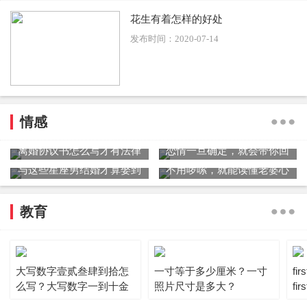
花生有着怎样的好处
发布时间：2020-07-14
情感
离婚协议书怎么写才有法律
恋情一旦确定，就会带你回
效力？离婚协议书范文
家见爸妈星座男
与这些星座男结婚才算娶到
不用啰嗦，就能读懂老婆心
了爱
的星座男
教育
大写数字壹贰叁肆到拾怎
一寸等于多少厘米？一寸
fi
么写？大写数字一到十金
照片尺寸是多大？
fi
额怎么写?