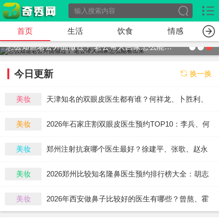
首页
生活
饮食
情感
怎么知道老公外面做过了 老公带人回家怎么能看出来
今日更新
换一换
美妆
天津知名的双眼皮医生都有谁？何祥龙、卜胜利、
关迪剑、邵妍、夏红福、毕小丽谁双眼皮做得好？
美妆
2026年石家庄割双眼皮医生预约TOP10：李兵、何
连宝、翟彦刚、毛俊涛、丁庆丰、崔剑、张洁、王
美妆
郑州注射抗衰哪个医生最好？徐建平、张歌、赵永
亚斌、马云鹏、张玉辉、李海霞
华、张婉霞、王妍芝、唐喜、李娟、朱怡梦哪个
美妆
2026郑州比较知名隆鼻医生预约排行榜大全：胡志
好？
成、周蔚、张海洋、王启立、张鹏、李冰谁做鼻子
美妆
2026年西安做鼻子比较好的医生有哪些？曾熬、霍
更好？
玉旺、房志强、蒋立、刘宝军哪个更好？