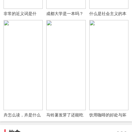
非常的近义词是什
成都大学是一本吗？
什么是社会主义的本
么？非常的反义词是
成都大学是985还是
质要求？
什么？用非常造句
211？排名如何？(图
文)
卉怎么读，卉是什么
马铃薯发芽了还能吃
饮用咖啡的好处与坏
意思?女孩名字中有
吗发芽了的马铃薯会
处四大真相
卉好吗?
有毒吗