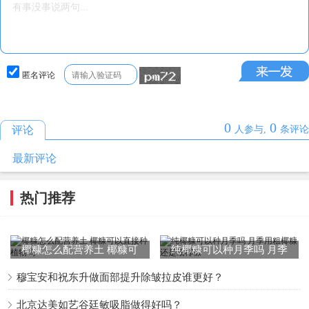
匿名评论
0
0
评论
人参与,
条评论
最新评论
热门推荐
椰糠怎么配营养土 椰糠可
纯椰糠可以种月季吗 月季
以直接种植物吗
用粗椰糠还是细椰糠
穆宝安和祝东升做面部提升除皱拉皮谁更好？
北京达美如艺谷廷敏吸脂做得好吗？