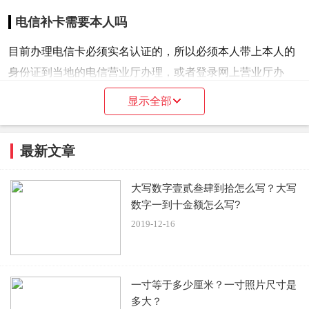
电信补卡需要本人吗
目前办理电信卡必须实名认证的，所以必须本人带上本人的
身份证到当地的电信营业厅办理，或者登录网上营业厅办
理。
显示全部
中国电信提供最优质的网络通讯服务，如需相关业务，可以
直接通过电信网上营业厅或者实体营业厅查询。
最新文章
大写数字壹贰叁肆到拾怎么写？大写
数字一到十金额怎么写?
2019-12-16
电信补卡是立即拿吗
当时就可以拿了，这个补卡流程其实挺快的，直接带上身份
证和本人去营业厅补办即可。
一寸等于多少厘米？一寸照片尺寸是
多大？