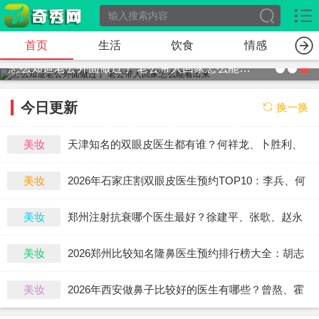
首页
生活
饮食
情感
怎么知道老公外面做过了 老公带人回家怎么能看出来
今日更新
换一换
美妆
天津知名的双眼皮医生都有谁？何祥龙、卜胜利、
关迪剑、邵妍、夏红福、毕小丽谁双眼皮做得好？
美妆
2026年石家庄割双眼皮医生预约TOP10：李兵、何
连宝、翟彦刚、毛俊涛、丁庆丰、崔剑、张洁、王
美妆
郑州注射抗衰哪个医生最好？徐建平、张歌、赵永
亚斌、马云鹏、张玉辉、李海霞
华、张婉霞、王妍芝、唐喜、李娟、朱怡梦哪个
美妆
2026郑州比较知名隆鼻医生预约排行榜大全：胡志
好？
成、周蔚、张海洋、王启立、张鹏、李冰谁做鼻子
美妆
2026年西安做鼻子比较好的医生有哪些？曾熬、霍
更好？
玉旺、房志强、蒋立、刘宝军哪个更好？