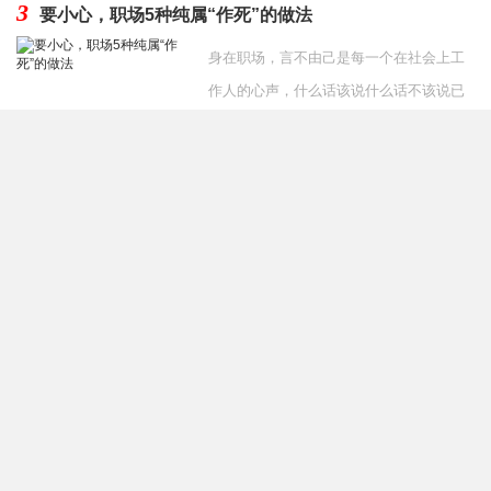
3
要小心，职场5种纯属“作死”的做法
身在职场，言不由己是每一个在社会上工
作人的心声，什么话该说什么话不该说已
经成为一种习惯。但是，有些人职场新人
发布时间：2020-07-27
经常由于经验不足犯
4
同事把副总女儿介绍给我好吗 和副总女儿相亲要不要拒
绝
当你单位的同事要给你介绍对象时，是不
是很开心呢？但是听到是领导副总的女
儿，会不会下意识的排斥呢？担心处不
发布时间：2019-12-06
好，自己的工作没了，或者处好
友情链接
奇秀网
祛痘
网店转让
减肥食物
送礼送什么
整容价格
双眼皮修复
整形
医生
隆鼻修复
面部修复
整形医生预约
学习网站
整形医生排行榜
关键词
排名
葡萄整形网
养头发网
整形医生
整形医院
慕颜整形网
整形医生大全
面部提升
双眼皮修复
隆鼻
脸部整形
隆胸
吸脂
隆鼻修复