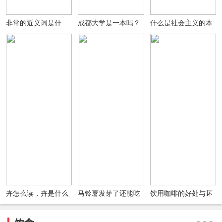
非常的近义词是什
成都大学是一本吗？
什么是社会主义的本
么？非常的反义词是
成都大学是985还是
质要求？
什么？用非常造句
211？排名如何？(图
文)
卉怎么读，卉是什么
马铃薯发芽了还能吃
饮用咖啡的好处与坏
意思?女孩名字中有
吗发芽了的马铃薯会
处四大真相
卉好吗?
有毒吗