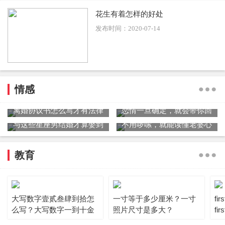
花生有着怎样的好处
发布时间：2020-07-14
情感
离婚协议书怎么写才有法律
恋情一旦确定，就会带你回
效力？离婚协议书范文
家见爸妈星座男
与这些星座男结婚才算娶到
不用啰嗦，就能读懂老婆心
了爱
的星座男
教育
大写数字壹贰叁肆到拾怎
一寸等于多少厘米？一寸
fi
么写？大写数字一到十金
照片尺寸是多大？
fi
额怎么写?