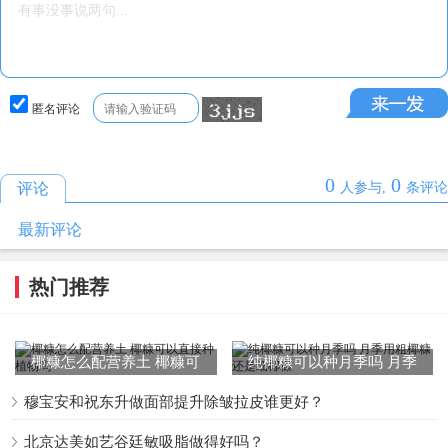
匿名评论
0
0
评论
人参与,
条评论
最新评论
热门推荐
椰糠怎么配营养土 椰糠可
纯椰糠可以种月季吗 月季
以直接种植物吗
用粗椰糠还是细椰糠
穆宝安和祝东升做面部提升除皱拉皮谁更好？
北京达美如艺谷廷敏吸脂做得好吗？