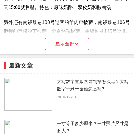
天15:00就售罄。特色：原味奶酪、双皮奶和酸梅汤
另外还有南锣鼓巷108号过客的羊肉串披萨，南锣鼓巷106号
咂摸的宫保鸡丁披萨、北京烤鸭披萨。南锣鼓巷145号这儿
没玉米汁儿，鼓楼西大街80号王胖子驴肉火烧，钟楼湾胡同
显示全部
29号西洋果子，鼓楼东大街309号馄饨侯，南锣鼓巷北口西
芝士青年，烟袋斜街对面七哥蛋挞，鼓楼东大街130号、134
最新文章
号肥猫麻辣香锅……
大写数字壹贰叁肆到拾怎么写？大写
总之非常多，南锣鼓巷整个巷子全长786米，宽8米，除了有
数字一到十金额怎么写?
美食店外还有一些特色小店，特别适合边吃边逛。
2019-12-10
一寸等于多少厘米？一寸照片尺寸是
北京南锣鼓巷附近还有什么景点
多大？