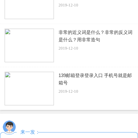
2019-12-10
南锣鼓巷西边紧邻什刹海，南边距离景山公园、故宫、天安
门广场也不远。可以白天去天安门和故宫，晚上来吃东西。
如果只是逛街，南锣鼓巷和什刹海可以一起逛。
非常的近义词是什么？非常的反义词
是什么？用非常造句
南锣鼓巷逛出来之后，往左边走，也有一些店铺可以边吃边
2019-12-10
看，就是鼓楼了，可以上去看看。看完鼓楼往南走，在吉野
家吧有个牌楼，写着烟袋斜街。从烟袋斜街出来，往左走就
是银锭桥了，这儿就是后海了。
139邮箱登录登录入口 手机号就是邮
箱号
2019-12-10
来一发：
标签：
北京
南锣鼓巷
晚上
关门
好吃