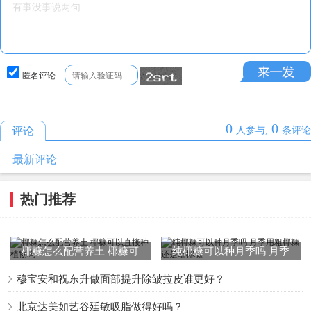
匿名评论
0
0
评论
人参与,
条评论
最新评论
热门推荐
椰糠怎么配营养土 椰糠可
纯椰糠可以种月季吗 月季
以直接种植物吗
用粗椰糠还是细椰糠
穆宝安和祝东升做面部提升除皱拉皮谁更好？
北京达美如艺谷廷敏吸脂做得好吗？