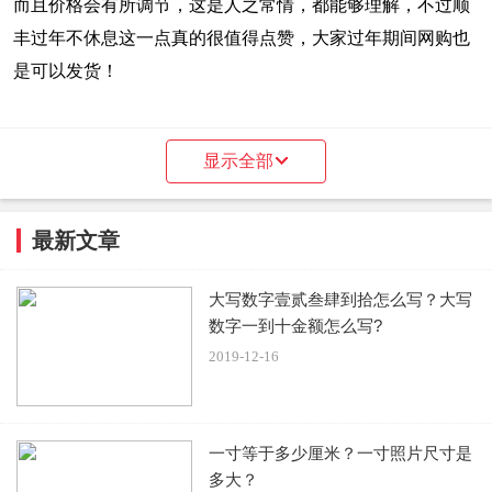
而且价格会有所调节，这是人之常情，都能够理解，不过顺
丰过年不休息这一点真的很值得点赞，大家过年期间网购也
是可以发货！
显示全部
最新文章
2020春节快递什么时候恢复
大写数字壹贰叁肆到拾怎么写？大写
圆通，韵达2020年春节的最后揽件时间是腊月二十九，也就
数字一到十金额怎么写?
是2020年1月23日；申通，中通2020年春节的最后揽件时间
2019-12-16
也是腊月二十九，上班时间分别是正月初五和正月初六。
顺丰2020年春节不放假，但是收货时间会延长，会收部分服
一寸等于多少厘米？一寸照片尺寸是
务费；EMS2020年春节也不放假，但是只送半天，收货时间
多大？